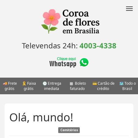
Pular
para
Nav
o
conteúdo
Televendas 24h:
4003-4338
Frete
Faixa
Entrega
Boleto
Cartão de
Todo o
grátis
grátis
imediata
faturado
crédito
Brasil
Olá, mundo!
Cemitérios