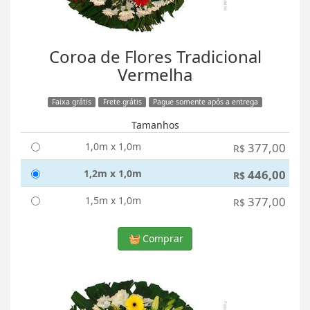
Coroa de Flores Tradicional
Vermelha
Faixa grátis
Frete grátis
Pague somente após a entrega
Tamanhos
1,0m x 1,0m
377,00
R$
1,2m x 1,0m
446,00
R$
1,5m x 1,0m
377,00
R$
Comprar