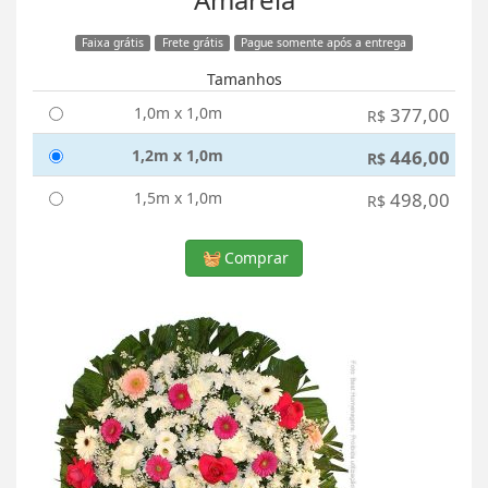
Faixa grátis
Frete grátis
Pague somente após a entrega
Tamanhos
1,0m x 1,0m
377,00
R$
1,2m x 1,0m
446,00
R$
1,5m x 1,0m
498,00
R$
Comprar