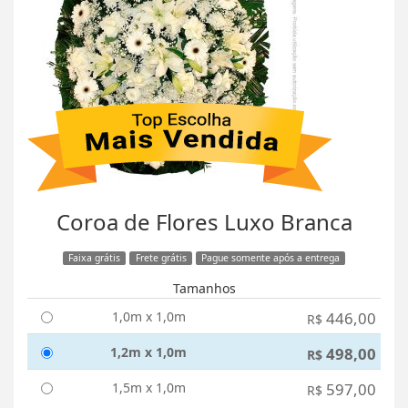
Coroa de Flores Luxo Branca
Faixa grátis
Frete grátis
Pague somente após a entrega
Tamanhos
1,0m x 1,0m
446,00
R$
1,2m x 1,0m
498,00
R$
1,5m x 1,0m
597,00
R$