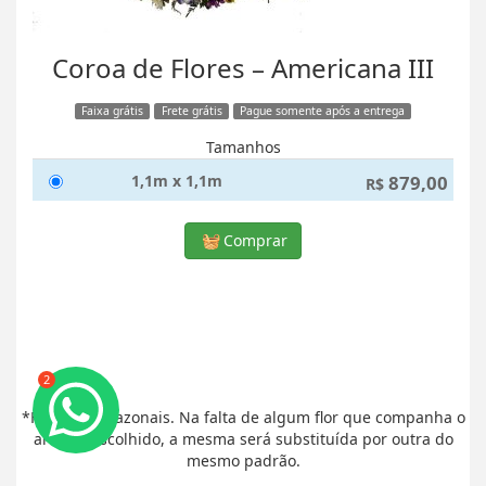
Coroa de Flores – Americana III
Faixa grátis
Frete grátis
Pague somente após a entrega
Tamanhos
1,1m x 1,1m
879,00
R$
Comprar
2
*Flores são sazonais. Na falta de algum flor que companha o
arranjo escolhido, a mesma será substituída por outra do
mesmo padrão.