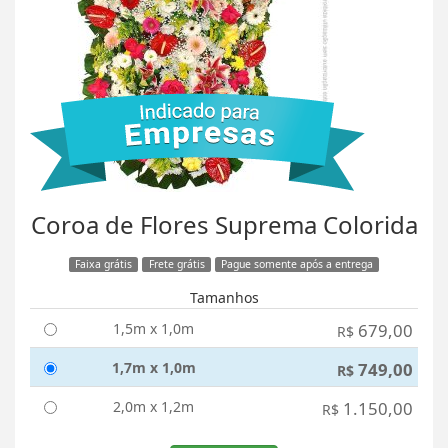
Coroa de Flores Suprema Colorida
Faixa grátis
Frete grátis
Pague somente após a entrega
Tamanhos
1,5m x 1,0m
679,00
R$
1,7m x 1,0m
749,00
R$
2,0m x 1,2m
1.150,00
R$