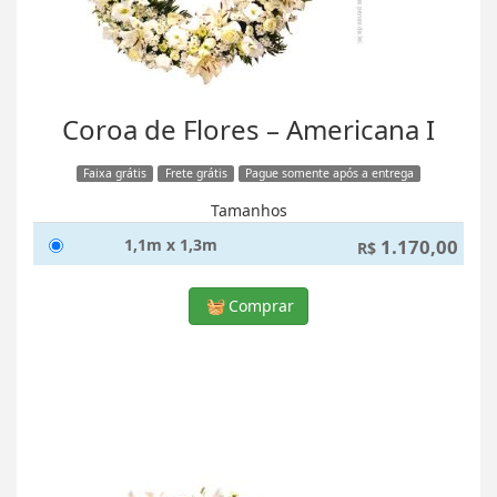
Coroa de Flores – Americana I
Faixa grátis
Frete grátis
Pague somente após a entrega
Tamanhos
1,1m x 1,3m
1.170,00
R$
Comprar