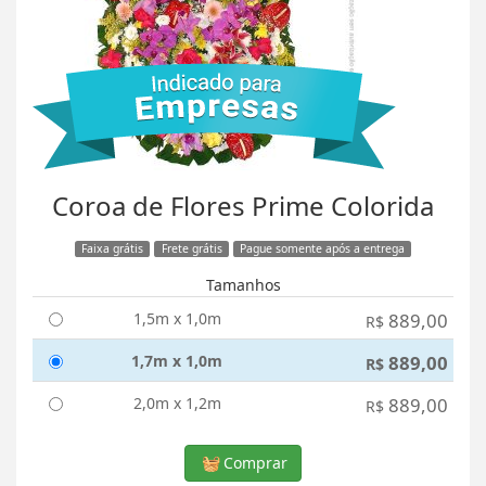
Coroa de Flores Prime Colorida
Faixa grátis
Frete grátis
Pague somente após a entrega
Tamanhos
1,5m x 1,0m
889,00
R$
1,7m x 1,0m
889,00
R$
2,0m x 1,2m
889,00
R$
Comprar